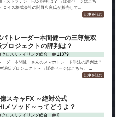
I・ストラテジーFXの評判は？ →販売ページはこち
・ロイズ株式会社の関野典良氏が販売して...
記事を読む
パパトレーダー本間健一の三尊無双
転プロジェクトの評判は？
クロスリテイリング総合
11379
レーダー本間健一さんのスマホトレード手法の評判は？
生逆転プロジェクト〜 →販売ページはこちら。 ...
記事を読む
億スキャFX ～絶対公式
ASHIメソッド～ってどうよ？
クロスリテイリング総合
0