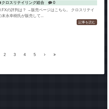
クロスリテイリング総合
0
FXの評判は？ →販売ページはこちら。 クロスリテイ
末永幸樹氏が販売して...
記事を読む
2
3
4
5