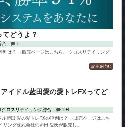
rdってどうよ？
総合
1
講座の評判は？ →販売ページはこちら。 クロスリテイリング
記事を読む
アイドル藍田愛の愛トレFXってど
クロスリテイリング総合
194
ル藍田 愛の愛トレFXの評判は？ →販売ページはこち
イリング株式会社の藍田 愛氏が販売し...