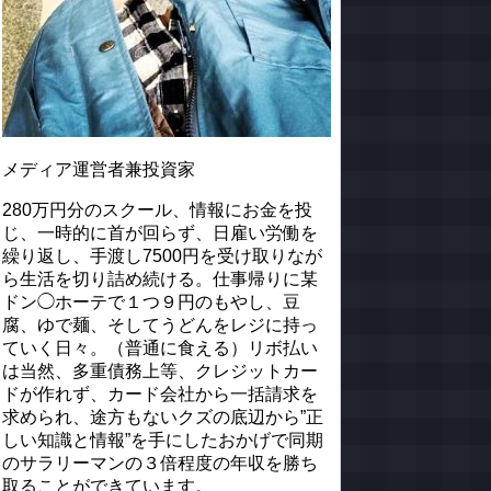
メディア運営者兼投資家
280万円分のスクール、情報にお金を投
じ、一時的に首が回らず、日雇い労働を
繰り返し、手渡し7500円を受け取りなが
ら生活を切り詰め続ける。仕事帰りに某
ドン◯ホーテで１つ９円のもやし、豆
腐、ゆで麺、そしてうどんをレジに持っ
ていく日々。（普通に食える）リボ払い
は当然、多重債務上等、クレジットカー
ドが作れず、カード会社から一括請求を
求められ、途方もないクズの底辺から”正
しい知識と情報”を手にしたおかげで同期
のサラリーマンの３倍程度の年収を勝ち
取ることができています。