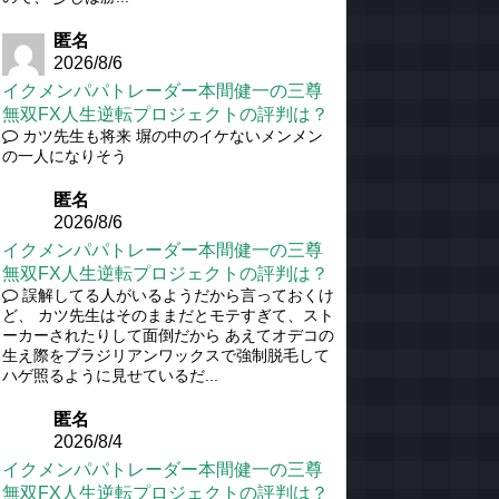
匿名
2026/8/6
イクメンパパトレーダー本間健一の三尊
無双FX人生逆転プロジェクトの評判は？
カツ先生も将来 塀の中のイケないメンメン
の一人になりそう
匿名
2026/8/6
イクメンパパトレーダー本間健一の三尊
無双FX人生逆転プロジェクトの評判は？
誤解してる人がいるようだから言っておくけ
ど、 カツ先生はそのままだとモテすぎて、スト
ーカーされたりして面倒だから あえてオデコの
生え際をブラジリアンワックスで強制脱毛して
ハゲ照るように見せているだ...
匿名
2026/8/4
イクメンパパトレーダー本間健一の三尊
無双FX人生逆転プロジェクトの評判は？