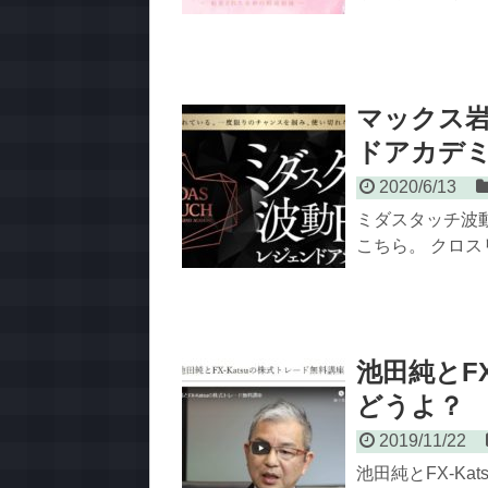
マックス岩
ドアカデ
2020/6/13
ミダスタッチ波
こちら。 クロス
池田純とF
どうよ？
2019/11/22
池田純とFX-K