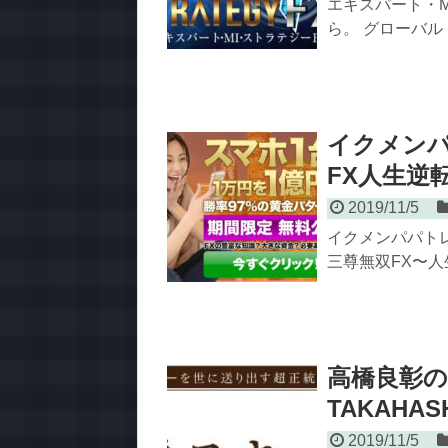
エキスパート・M
ら。 グローバル
イクメン
FX人生逆
2019/11/5
イクメンパパト
三尊無双FX〜人
高橋良彰の
TAKAH
2019/11/5