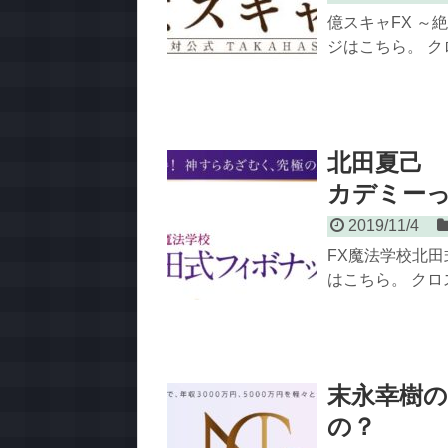
億スキャFX ～絶
ジはこちら。 ク
北田夏己 
カデミー
2019/11/4
FX魔法学校北
はこちら。 クロ
末永幸樹の
の？