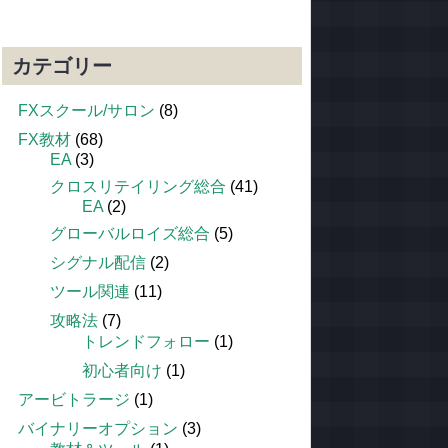
カテゴリー
FXスクール/サロン
(8)
FX教材
(68)
EA
(3)
クロスリテイリング総合
(41)
EA
(2)
グローバルロイズ総合
(5)
シグナル配信
(2)
ツール関連
(11)
攻略法
(7)
トレンドフォロー
(1)
初心者向け
(1)
アービトラージ
(1)
バイナリーオプション
(3)