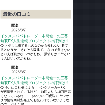
最近の口コミ
匿名
2026/8/7
イクメンパパトレーダー本間健一の三尊
無双FX人生逆転プロジェクトの評判は？
＞少しは勝てるものなのかも知れない 勝て
るというか、そもそも両建て。 なので負けない
といえば負けないのかもね。 損切りはイヤとい
う人はいいのかもね。
匿名
2026/8/7
イクメンパパトレーダー本間健一の三尊
無双FX人生逆転プロジェクトの評判は？
今、山口社長による「キングメーカーFX」
が再販売されているけど、 前回よりも10万円高
くなっているね。 （327,800円税込） ヤフオ
クや情報商材安売王でも扱われていないような
ので、 少しは勝...