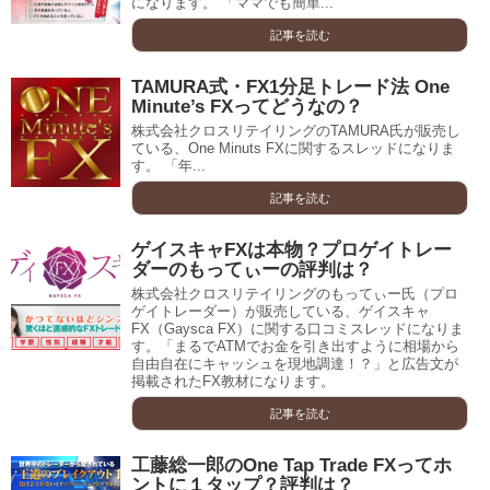
になります。 「ママでも簡単...
記事を読む
TAMURA式・FX1分足トレード法 One
Minute’s FXってどうなの？
株式会社クロスリテイリングのTAMURA氏が販売し
ている、One Minuts FXに関するスレッドになりま
す。 「年...
記事を読む
ゲイスキャFXは本物？プロゲイトレー
ダーのもってぃーの評判は？
株式会社クロスリテイリングのもってぃー氏（プロ
ゲイトレーダー）が販売している、ゲイスキャ
FX（Gaysca FX）に関する口コミスレッドになりま
す。「まるでATMでお金を引き出すように相場から
自由自在にキャッシュを現地調達！？」と広告文が
掲載されたFX教材になります。
記事を読む
工藤総一郎のOne Tap Trade FXってホ
ントに１タップ？評判は？