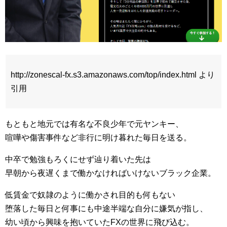
http://zonescal-fx.s3.amazonaws.com/top/index.html より
引用
もともと地元では有名な不良少年で元ヤンキー、
喧嘩や傷害事件など非行に明け暮れた毎日を送る。
中卒で勉強もろくにせず辿り着いた先は
早朝から夜遅くまで働かなければいけないブラック企業。
低賃金で奴隷のように働かされ目的も何もない
堕落した毎日と何事にも中途半端な自分に嫌気が指し、
幼い頃から興味を抱いていたFXの世界に飛び込む。