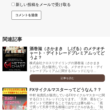
新しい投稿をメールで受け取る
関連記事
酒巻滋（さかまき しげる）のメテオチ
ャート・デイトレードプレミアムってど
うよ？
株式会社クロスリテイリングの酒巻滋（さかまき
しげる）氏が販売している、メテオチャート・デイ
トレードプレミアムに関するスレッドになり...
記事を読む
FXサイクルマスターってどうなん？？
中村 祐貴氏が販売しているFXサイクルマスターに関
する口コミスレッドになります。「天井、底をピン
ポイントで把握することであなたは勝ち組へ」「底
で買って天井で売る相場にはサイクルがある」「知