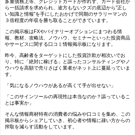
多重債務上等、クレジットカードが作れず、カード会社か
ら一括請求を求められ、途方もないクズの底辺から”正し
い知識と情報”を手にしたおかげで同期のサラリーマンの
３倍程度の年収を勝ち取ることができています。
この掲示板はFXやバイナリーオプションにまつわる情
報、教材、攻略法、ノウハウ、セミナーといった投資商品
やサービスに関する口コミ情報掲示板になります。
昨今、高齢者をターゲットにした投資詐欺が相次いでお
り、特に「絶対に稼げる」と謳ったコンサルティングやノ
ウハウを高額で売りさばく業者がネット上に蔓延っていま
す。
「気になるノウハウがあるが高くて手が出せない」
「このサインツールの再現性は本当なのか？謳っているこ
とは事実か」
そんな情報商材特有の消費者の悩みや口コミを集め、この
掲示板からシェアしていき、初心者や情報に疎い方からの
搾取を減らす活動をしています。