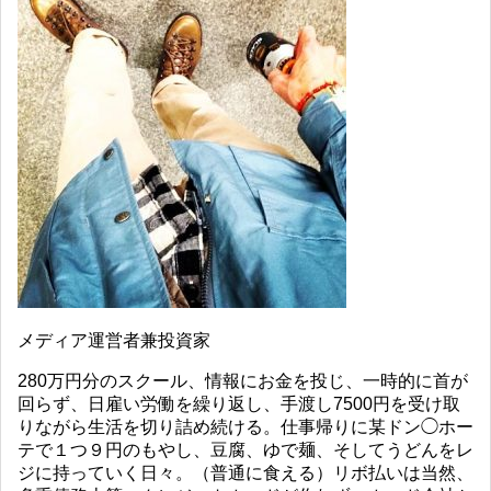
メディア運営者兼投資家
280万円分のスクール、情報にお金を投じ、一時的に首が
回らず、日雇い労働を繰り返し、手渡し7500円を受け取
りながら生活を切り詰め続ける。仕事帰りに某ドン◯ホー
テで１つ９円のもやし、豆腐、ゆで麺、そしてうどんをレ
ジに持っていく日々。（普通に食える）リボ払いは当然、