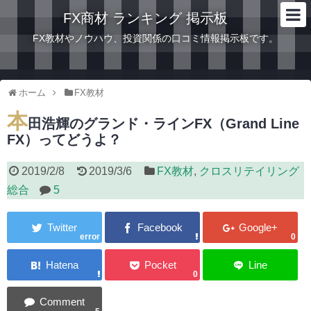
FX商材 ランキング 掲示板
FX教材やノウハウ、投資関係の口コミ情報掲示板です。
ホーム
FX教材
本
田浩輝のグランド・ラインFX（Grand Line
FX）ってどうよ？
2019/2/8
2019/3/6
FX教材
,
クロスリテイリング
総合
5
error
0
0