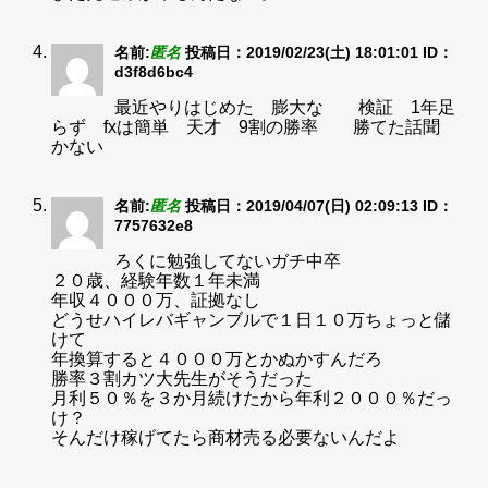
名前:
匿名
投稿日：2019/02/23(土) 18:01:01
ID：
d3f8d6bc4
最近やりはじめた 膨大な 検証 1年足
らず fxは簡単 天才 9割の勝率 勝てた話聞
かない
名前:
匿名
投稿日：2019/04/07(日) 02:09:13
ID：
7757632e8
ろくに勉強してないガチ中卒
２０歳、経験年数１年未満
年収４０００万、証拠なし
どうせハイレバギャンブルで１日１０万ちょっと儲
けて
年換算すると４０００万とかぬかすんだろ
勝率３割カツ大先生がそうだった
月利５０％を３か月続けたから年利２０００％だっ
け？
そんだけ稼げてたら商材売る必要ないんだよ