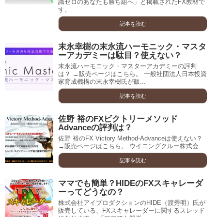
識ゼロのあなたも勝ち組へ」と掲載されたFX教材で
す。
記事を読む
末永幸樹の末永流ハーモニック・マスタ
ーアカデミーは駄目？使えない？
末永流ハーモニック・マスターアカデミーの評判
は？ →販売ページはこちら。 一般社団法人日本投資
家育成機構の末永幸樹氏が販...
記事を読む
佐野 裕のFXビクトリーメソッド
Advanceの評判は？
佐野 裕のFX Victory Method-Advanceは使えない？
→販売ページはこちら。 ウイニングクルー株式会...
記事を読む
ママでも簡単？HIDEのFXスキャレーダ
ーってどうなの？
株式会社アイプロダクションのHIDE（渡秀明）氏が
販売している、FXスキャレーダーに関するスレッド