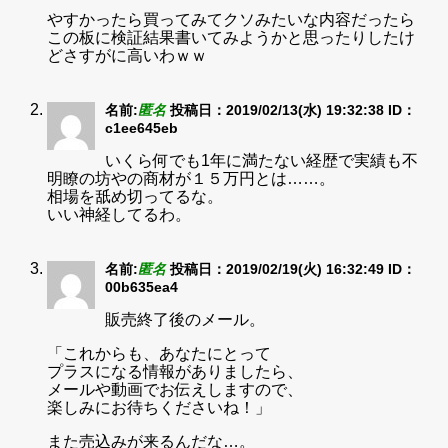
やすかったら買ってみてクソみたいな内容だったら
この板に検証結果書いてみようかと思ったりしたけ
どさすがに高いわｗｗ
名前:
匿名
投稿日：2019/02/13(水) 19:32:38
ID：
c1ee645eb
いくら何でも1年に満たない経歴で実績も不
明瞭の坊やの商材が１５万円とは……。
相場を舐め切ってるな。
いい神経してるわ。
名前:
匿名
投稿日：2019/02/19(火) 16:32:49
ID：
00b635ea4
販売終了後のメール。
「これからも、あなたにとって
プラスになる情報がありましたら、
メールや動画でお伝えしますので、
楽しみにお待ちくださいね！」
また売込みが来るんだな…。