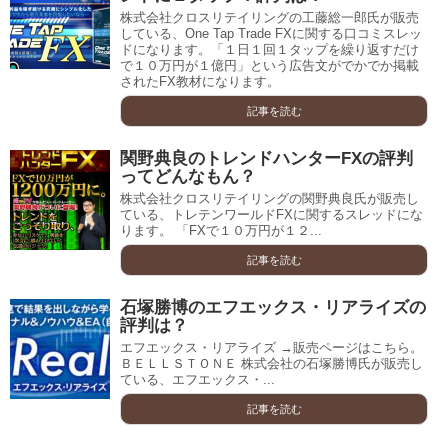
株式会社クロスリテイリングの工藤総一郎氏が販売
している、One Tap Trade FXに関する口コミスレッ
ドになります。「１日１回１タップを繰り返すだけ
で１０万円が１億円」という広告文がでかでか掲載
されたFX教材になります。
記事を読む
関野典良のトレンドハンターFXの評判
ってどんなもん？
株式会社クロスリテイリングの関野典良氏が販売し
ている、トレテンワールドFXに関するスレッドにな
ります。 「FXで１０万円が１２...
記事を読む
石塚勝博のエフエックス・リアライズの
評判は？
エフエックス・リアライズ →販売ページはこちら。
ＢＥＬＬＳＴＯＮＥ 株式会社の石塚勝博氏が販売し
ている、エフエックス・...
記事を読む