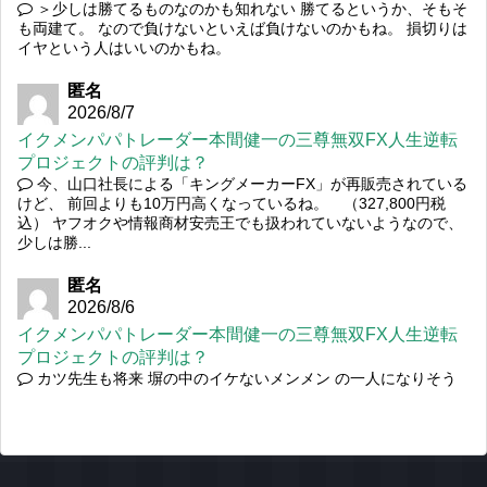
＞少しは勝てるものなのかも知れない 勝てるというか、そもそ
も両建て。 なので負けないといえば負けないのかもね。 損切りは
イヤという人はいいのかもね。
匿名
2026/8/7
イクメンパパトレーダー本間健一の三尊無双FX人生逆転
プロジェクトの評判は？
今、山口社長による「キングメーカーFX」が再販売されている
けど、 前回よりも10万円高くなっているね。 （327,800円税
込） ヤフオクや情報商材安売王でも扱われていないようなので、
少しは勝...
匿名
2026/8/6
イクメンパパトレーダー本間健一の三尊無双FX人生逆転
プロジェクトの評判は？
カツ先生も将来 塀の中のイケないメンメン の一人になりそう