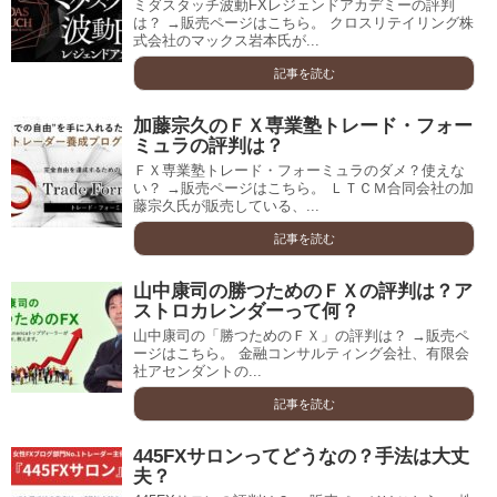
ミダスタッチ波動FXレジェンドアカデミーの評判
は？ →販売ページはこちら。 クロスリテイリング株
式会社のマックス岩本氏が...
記事を読む
加藤宗久のＦＸ専業塾トレード・フォー
ミュラの評判は？
ＦＸ専業塾トレード・フォーミュラのダメ？使えな
い？ →販売ページはこちら。 ＬＴＣＭ合同会社の加
藤宗久氏が販売している、...
記事を読む
山中康司の勝つためのＦＸの評判は？ア
ストロカレンダーって何？
山中康司の「勝つためのＦＸ」の評判は？ →販売ペ
ージはこちら。 金融コンサルティング会社、有限会
社アセンダントの...
記事を読む
445FXサロンってどうなの？手法は大丈
夫？