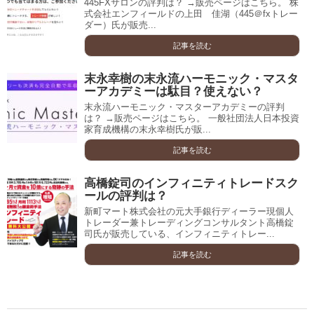
445FXサロンの評判は？ →販売ページはこちら。 株
式会社エンフィールドの上田 佳湖（445＠fxトレー
ダー）氏が販売...
記事を読む
末永幸樹の末永流ハーモニック・マスタ
ーアカデミーは駄目？使えない？
末永流ハーモニック・マスターアカデミーの評判
は？ →販売ページはこちら。 一般社団法人日本投資
家育成機構の末永幸樹氏が販...
記事を読む
高橋錠司のインフィニティトレードスク
ールの評判は？
新町マート株式会社の元大手銀行ディーラー現個人
トレーダー兼トレーディングコンサルタント高橋錠
司氏が販売している、インフィニティトレー...
記事を読む