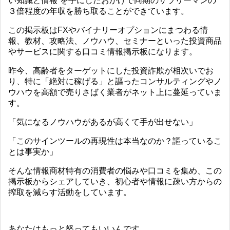
い知識と情報”を手にしたおかげで同期のサラリーマンの
３倍程度の年収を勝ち取ることができています。
この掲示板はFXやバイナリーオプションにまつわる情
報、教材、攻略法、ノウハウ、セミナーといった投資商品
やサービスに関する口コミ情報掲示板になります。
昨今、高齢者をターゲットにした投資詐欺が相次いでお
り、特に「絶対に稼げる」と謳ったコンサルティングやノ
ウハウを高額で売りさばく業者がネット上に蔓延っていま
す。
「気になるノウハウがあるが高くて手が出せない」
「このサインツールの再現性は本当なのか？謳っているこ
とは事実か」
そんな情報商材特有の消費者の悩みや口コミを集め、この
掲示板からシェアしていき、初心者や情報に疎い方からの
搾取を減らす活動をしています。
あなたはもっと怒ってもいいんです。