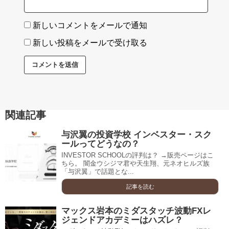
新しいコメントをメールで通知
新しい投稿をメールで受け取る
関連記事
与沢翼の投資学校 インベスター・スク
ールってどうなの？
INVESTOR SCHOOLの評判は？ →販売ページはこ
ちら。 闇金ウシジマ君や天生翔、元ネオヒルズ族
「与沢翼」で話題とな...
記事を読む
マックス岩本のミダスタッチ波動FXレ
ジェンドアカデミーはハズレ？