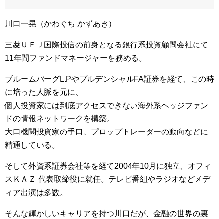
川口一晃（かわぐち かずあき）
三菱ＵＦＪ国際投信の前身となる銀行系投資顧問会社にて
11年間
ファンドマネージャーを務める。
ブルームバーグL.PやプルデンシャルFA証券を経て、この時
に
培った人脈を元に、
個人投資家には到底アクセスできない海外系ヘッジファン
ドの情報
ネットワークを構築。
大口機関投資家の手口、プロップトレーダーの動向などに
精通して
いる。
そして外資系証券会社等を経て2004年10月に独立、オフィ
スＫＡＺ 代表取締役に就任。テレビ番組やラジオなどメデ
ィア出演は多数。
そんな輝かしいキャリアを持つ川口だが、金融の世界の裏