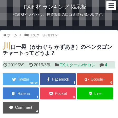
FX商材 ランキング 掲示板
FX教材やノウハウ、投資関係の口コミ情報掲示板です。
ホーム
FXスクール/サロン
川
口一晃（かわぐち かずあき）のペンタゴン
チャートってどうよ？
2019/2/9
2019/3/6
FXスクール/サロン
4
error
0
0
4