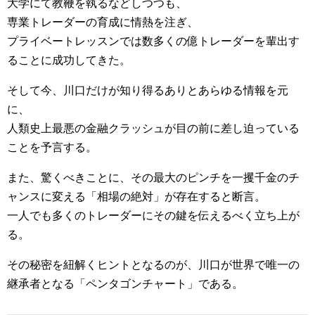
大学にて
教鞭を執るなどしつつも、
専業トレーダーの育成に情熱を注ぎ、
プライベートレッスンでは数多くの億トレーダーを輩出す
ることに
成功してきた。
そして今、川口だけが知り得るありとあらゆる情報を元
に、
人類史上最悪の金融クラッシュが目の前に差し迫っている
ことを予
言する。
また、驚くべきことに、その最大のピンチを一攫千金のチ
ャンスに
変える「相場の絶対」が存在すると断言。
一人でも多くのトレーダーにその鍵を伝えるべく立ち上が
る。
その秘密を紐解くヒントとなるのが、川口が世界で唯一の
継承者と
なる「ペンタゴンチャート」である。