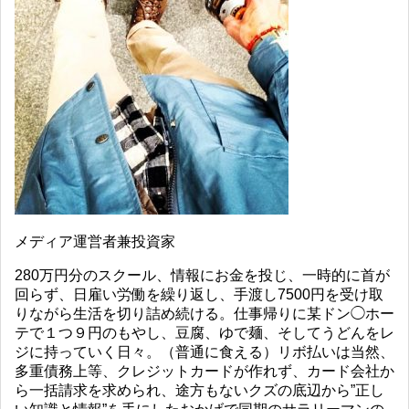
メディア運営者兼投資家
280万円分のスクール、情報にお金を投じ、一時的に首が
回らず、日雇い労働を繰り返し、手渡し7500円を受け取
りながら生活を切り詰め続ける。仕事帰りに某ドン◯ホー
テで１つ９円のもやし、豆腐、ゆで麺、そしてうどんをレ
ジに持っていく日々。（普通に食える）リボ払いは当然、
多重債務上等、クレジットカードが作れず、カード会社か
ら一括請求を求められ、途方もないクズの底辺から”正し