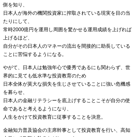
側を知り
、
日本人が海外の機関投資家に搾取されている現実を目の当
たりにし
て、
常時2000億円を運用し周囲を驚かせる運用成績を上げれば
上げ
るほど、
自分がその日本人のマネーの流出を間接的に助長している
ことに苦
悩するようになる。
やがて、日本人は勉強年心で優秀であるにも関わらず、世
界的に見
ても低水準な投資教育のため
日本全体が莫大な損失を生じさせていることに強い危機感
を募らせ
、
日本人の金融リテラシーを底上げすることこそが自分の使
命である
と考えるようになり、
人生をかけて投資教育に従事することを決意。
金融知力普及協会の主席幹事として投資教育を行い、高知