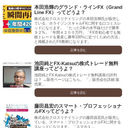
本田浩輝のグランド・ラインFX（Grand
Line FX）ってどうよ？
株式会社クロスリテイリングの本田浩輝氏が販売し
ている、ホライゾンスキャルFXに関する口コミスレ
ッドになります。 「たった2本の水平線だけで勝率
９２%」「年間４２００万円」「FX市初心者でも無
敗トレードを量産し勝率100%に近づくための方法」
と掲載されたFX教材になります。
記事を読む
池田純とFX-Katsuの株式トレード無料
講座ってどうよ？
池田純とFX-Katsuの株式トレード無料講座の評判
は？ →販売ページはこちら。 「」販売会社詳細 販
売業...
記事を読む
藤田昌宏のスマート・プロフェッショナ
ルFXってどうよ？
株式会社クロスリテイリングの藤田昌宏氏が販売し
ている、スマート・プロフェッショナルFXに関する
スレッドになります。 「スマホ１...