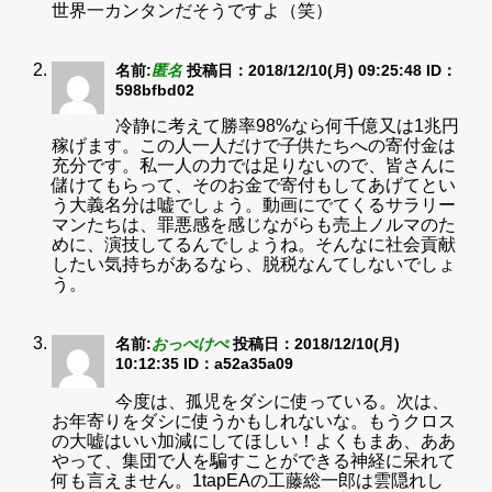
世界一カンタンだそうですよ（笑）
名前:
匿名
投稿日：2018/12/10(月) 09:25:48
ID：
598bfbd02
冷静に考えて勝率98%なら何千億又は1兆円
稼げます。この人一人だけで子供たちへの寄付金は
充分です。私一人の力では足りないので、皆さんに
儲けてもらって、そのお金で寄付もしてあげてとい
う大義名分は嘘でしょう。動画にでてくるサラリー
マンたちは、罪悪感を感じながらも売上ノルマのた
めに、演技してるんでしょうね。そんなに社会貢献
したい気持ちがあるなら、脱税なんてしないでしょ
う。
名前:
おっぺけぺ
投稿日：2018/12/10(月)
10:12:35
ID：a52a35a09
今度は、孤児をダシに使っている。次は、
お年寄りをダシに使うかもしれないな。もうクロス
の大嘘はいい加減にしてほしい！よくもまあ、ああ
やって、集団で人を騙すことができる神経に呆れて
何も言えません。1tapEAの工藤総一郎は雲隠れし