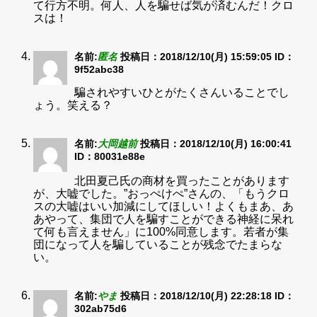
て行方不明。何人、人を騙せば気が済むんだ！クロ
スは！
名前:
匿名
投稿日：2018/12/10(月) 15:59:05
ID：
9f52abc38
騙されやすいひとがたくさんいることでし
ょう。笑える？
名前:
大岡越前
投稿日：2018/12/10(月) 16:00:41
ID：80031e88e
北田夏己氏の商材を買ったことがあります
が、大嘘でした。”おっぺけぺ”さんの、「もうクロ
スの大嘘はいい加減にしてほしい！よくもまあ、あ
あやって、集団で人を騙すことができる神経に呆れ
て何も言えません」に100%同意します。若者が集
団になって人を騙していることが残念でたまらな
い。
名前:
やま
投稿日：2018/12/10(月) 22:28:18
ID：
302ab75d6