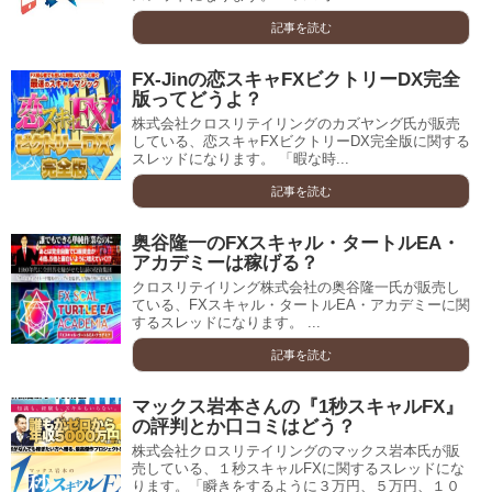
記事を読む
FX-Jinの恋スキャFXビクトリーDX完全
版ってどうよ？
株式会社クロスリテイリングのカズヤング氏が販売
している、恋スキャFXビクトリーDX完全版に関する
スレッドになります。 「暇な時...
記事を読む
奥谷隆一のFXスキャル・タートルEA・
アカデミーは稼げる？
クロスリテイリング株式会社の奥谷隆一氏が販売し
ている、FXスキャル・タートルEA・アカデミーに関
するスレッドになります。 ...
記事を読む
マックス岩本さんの『1秒スキャルFX』
の評判とか口コミはどう？
株式会社クロスリテイリングのマックス岩本氏が販
売している、１秒スキャルFXに関するスレッドにな
ります。「瞬きをするように３万円、５万円、１０