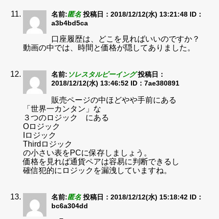
名前:
匿名
投稿日：2018/12/12(水) 13:21:48
ID：
a3b4bd5ca
口座履歴は、どこを見ればいいのですか？
動画の中では、時間と価格が隠してありました。
名前:
ソレスタルビーイング
投稿日：
2018/12/12(水) 13:46:52
ID：7ae380891
販売ページの中ほどやや手前にある
「世界一カンタン」な
３つのロジック にある
Oロジック
Iロジック
Thirdロジック
の小さい表をPCに保存しましょう。
価格を見れば通貨ペアは容易に判断できるし
確信犯的にロジックを漏洩していますね。
名前:
匿名
投稿日：2018/12/12(水) 15:18:42
ID：
bc6a304dd