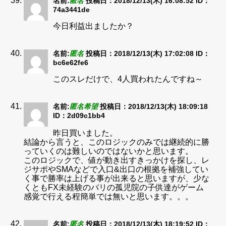
名前:
匿名
投稿日：2018/12/13(木) 16:08:52
ID：
74a3441de
今日利益出ましたか？
名前:
匿名
投稿日：2018/12/13(木) 17:02:08
ID：
bc6e62fe6
このスレだけで、4人買われたんですね～
名前:
匿名希望
投稿日：2018/12/13(木) 18:09:18
ID：2d09c1bb4
昨日買いました。
結論から言うと、このロジックのみでは継続的に勝
っていくのは難しいのではないかと思います。
このロジックで、値が動き出すきっかけを探し、レ
ジサポやSMAなどで入口&出口の根拠を補強してい
く事で勝率は上げる事が出来ると思いますが、少な
くともFX未経験のバリの孤児院の子供達がゲーム
感覚で行える程簡単では無いと思います。。。
名前:
匿名
投稿日：2018/12/13(木) 18:19:52
ID：