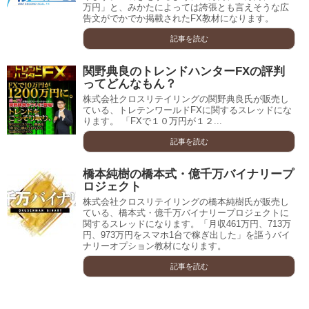
万円」と、みかたによっては誇張とも言えそうな広
告文がでかでか掲載されたFX教材になります。
記事を読む
関野典良のトレンドハンターFXの評判
ってどんなもん？
株式会社クロスリテイリングの関野典良氏が販売し
ている、トレテンワールドFXに関するスレッドにな
ります。 「FXで１０万円が１２...
記事を読む
橋本純樹の橋本式・億千万バイナリープ
ロジェクト
株式会社クロスリテイリングの橋本純樹氏が販売し
ている、橋本式・億千万バイナリープロジェクトに
関するスレッドになります。「月収461万円、713万
円、973万円をスマホ1台で稼ぎ出した」を謳うバイ
ナリーオプション教材になります。
記事を読む