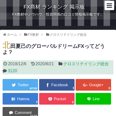
FX商材 ランキング 掲示板
FX教材やノウハウ、投資関係の口コミ情報掲示板です。
ホーム
FX教材
クロスリテイリング総合
北
田夏己のグローバルドリームFXってどう
よ？
2018/12/6
2020/8/21
クロスリテイリング総合
3120
error
0
0